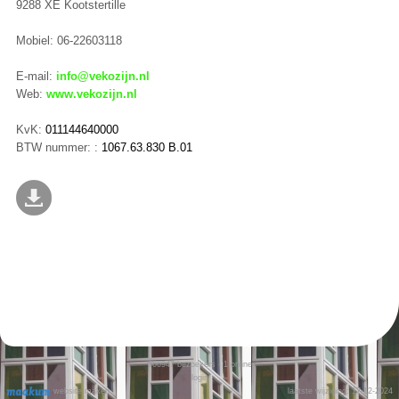
9288 XE Kootstertille
Mobiel: 06-22603118
E-mail:
info@vekozijn.nl
Web:
www.vekozijn.nl
KvK:
011144640000
BTW nummer: :
1067.63.830 B.01
666947
bezoekers - 1 online
login
website maken
laatste wijziging: 17-12-2024